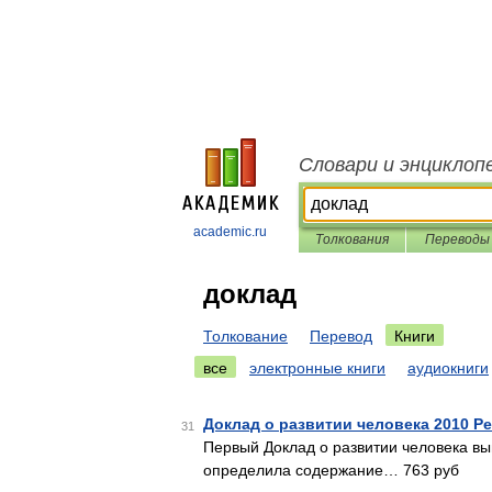
Словари и энциклоп
academic.ru
Толкования
Переводы
доклад
Толкование
Перевод
Книги
все
электронные книги
аудиокниги
Доклад о развитии человека 2010 Р
31
Первый Доклад о развитии человека вы
определила содержание… 763 руб