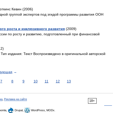
откинс Кевин (2006)
дной группой экспертов под эгидой программы развития ООН
вого роста и инклюзивного развития
(2009)
ссии по росту и развитию, подготовленный при финансовой
12)
ст Тип издания: Текст Воспроизведено в оригинальной авторской
дующая
→
7
8
9
10
11
12
13
ка
,
Реклама на сайте
18+
omla,
Drupal,
WordPress, MODx.