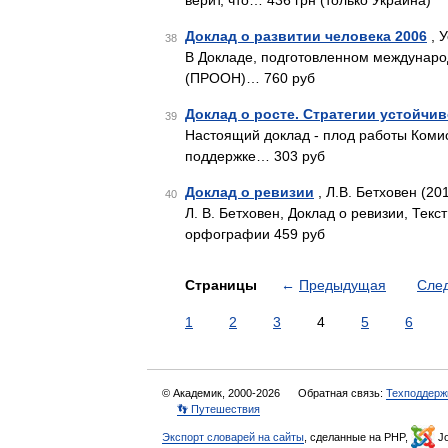
верит, что… 436 грн (только Украина)
Доклад о развитии человека 2006
, У
38
В Докладе, подготовленном междунаро
(ПРООН)… 760 руб
Доклад о росте. Стратегии устойчи
39
Настоящий доклад - плод работы Коми
поддержке… 303 руб
Доклад о ревизии
, Л.В. Бетховен (20
40
Л. В. Бетховен, Доклад о ревизии, Тек
орфографии 459 руб
Страницы
←
Предыдущая
Сле
1
2
3
4
5
6
© Академик, 2000-2026
Обратная связь:
Техподдерж
👣 Путешествия
Экспорт словарей на сайты
, сделанные на PHP,
Jo